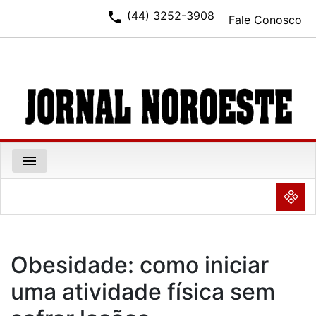
phone
(44) 3252-3908
Fale Conosco
menu
NULL
Obesidade: como iniciar
uma atividade física sem