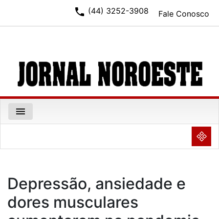
phone
(44) 3252-3908
Fale Conosco
menu
NULL
Depressão, ansiedade e
dores musculares