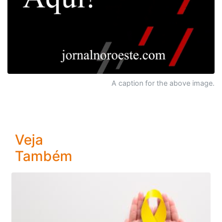
A caption for the above image.
Veja
Também