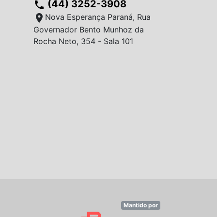
(44) 3252-3908
phone
location_on
Nova Esperança Paraná, Rua
Governador Bento Munhoz da
Rocha Neto, 354 - Sala 101
Mantido por