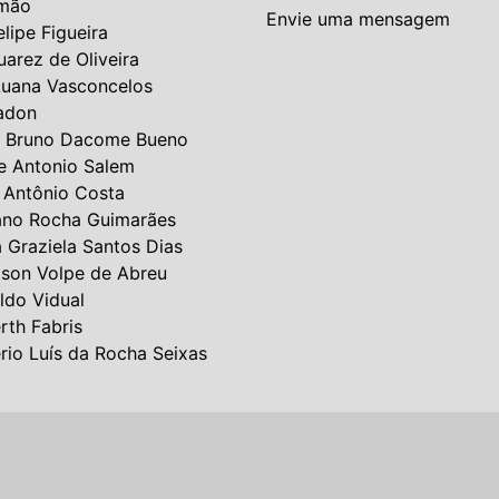
mão
Envie uma mensagem
elipe Figueira
uarez de Oliveira
Luana Vasconcelos
adon
 Bruno Dacome Bueno
e Antonio Salem
 Antônio Costa
ano Rocha Guimarães
a Graziela Santos Dias
lson Volpe de Abreu
ldo Vidual
rth Fabris
rio Luís da Rocha Seixas