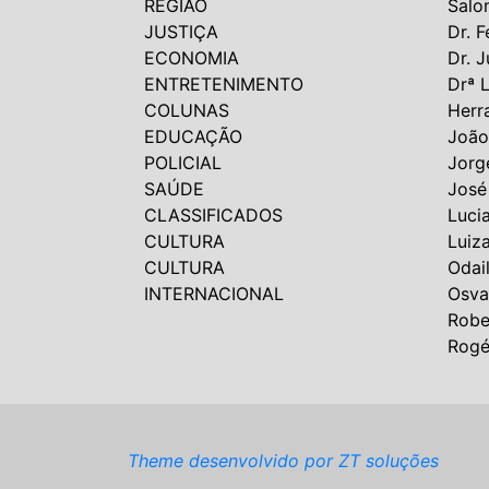
REGIÃO
Salo
JUSTIÇA
Dr. F
ECONOMIA
Dr. J
ENTRETENIMENTO
Drª 
COLUNAS
Herr
EDUCAÇÃO
João
POLICIAL
Jorg
SAÚDE
José
CLASSIFICADOS
Luci
CULTURA
Luiz
CULTURA
Odai
INTERNACIONAL
Osva
Robe
Rogé
Theme desenvolvido por ZT soluções