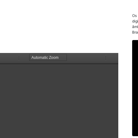
Os
dig
âmb
Bra