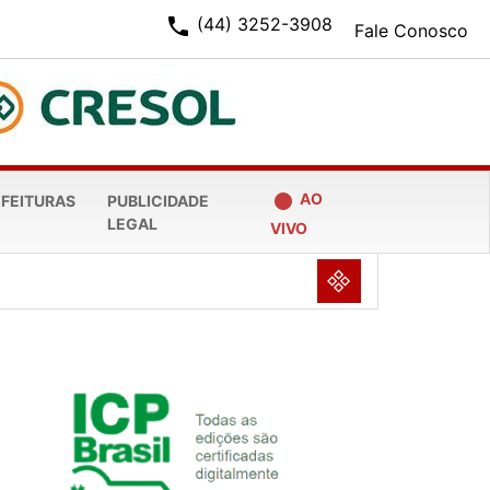
phone
(44) 3252-3908
Fale Conosco
fiber_manual_record
AO
EFEITURAS
PUBLICIDADE
LEGAL
VIVO
NULL