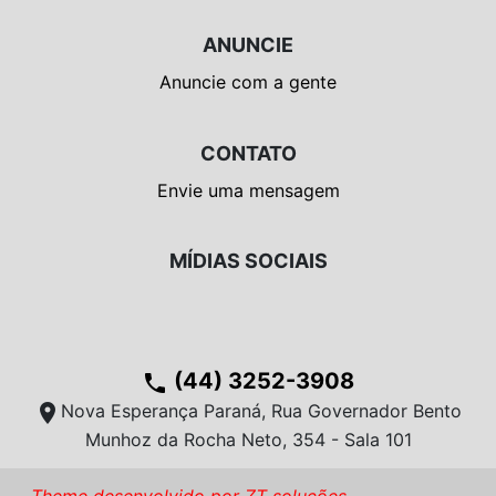
ANUNCIE
Anuncie com a gente
CONTATO
Envie uma mensagem
MÍDIAS SOCIAIS
(44) 3252-3908
phone
location_on
Nova Esperança Paraná, Rua Governador Bento
Munhoz da Rocha Neto, 354 - Sala 101
Theme desenvolvido por ZT soluções