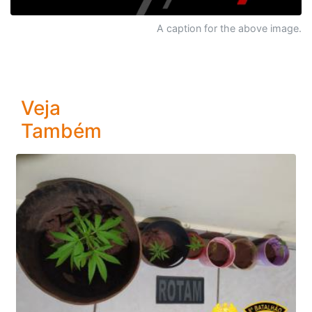
A caption for the above image.
Veja
Também