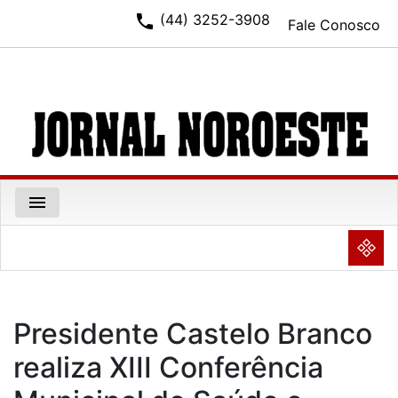
phone
(44) 3252-3908
Fale Conosco
menu
NULL
Presidente Castelo Branco
realiza XIII Conferência