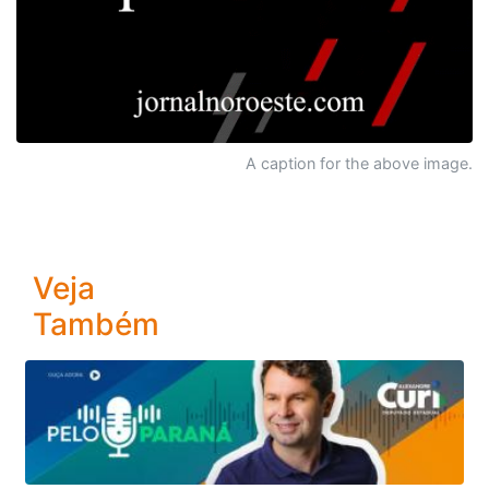
A caption for the above image.
Veja
Também