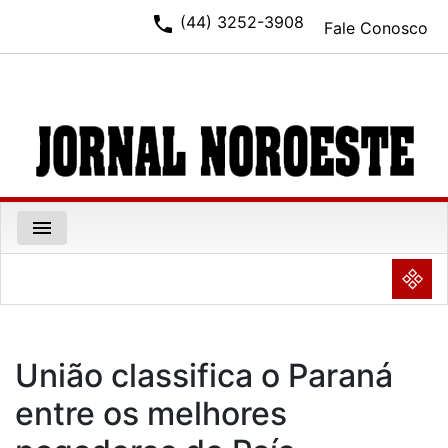
phone
(44) 3252-3908
Fale Conosco
menu
NULL
União classifica o Paraná
entre os melhores