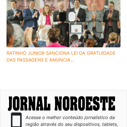
RATINHO JUNIOR SANCIONA LEI DA GRATUIDADE
DAS PASSAGENS E ANUNCIA...
smartphone
Acesse o melhor conteúdo jornalístico da
região através do seu dispositivos, tablets,