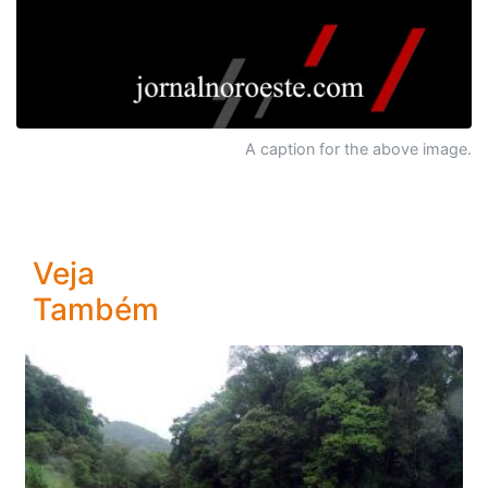
A caption for the above image.
Veja
Também