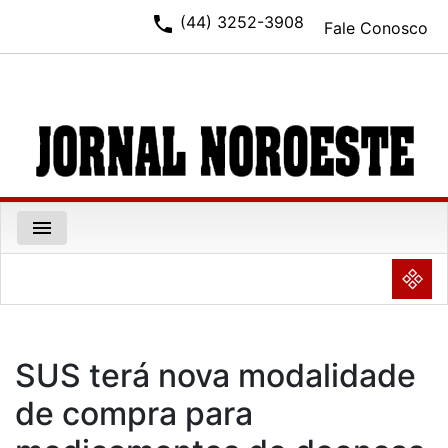
phone
(44) 3252-3908
Fale Conosco
menu
NULL
SUS terá nova modalidade
de compra para