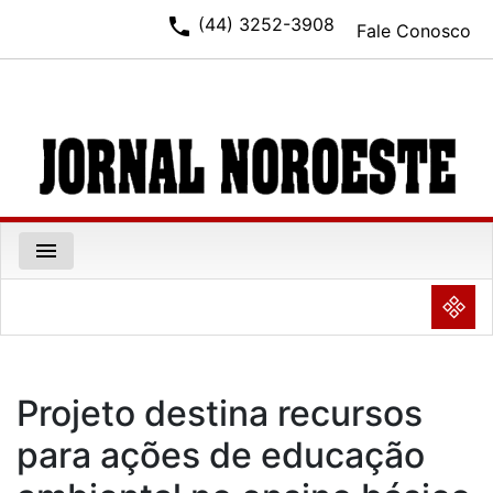
phone
(44) 3252-3908
Fale Conosco
menu
NULL
Projeto destina recursos
para ações de educação