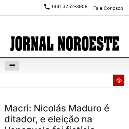
phone
(44) 3252-3908
Fale Conosco
menu
NULL
Macri: Nicolás Maduro é
ditador, e eleição na