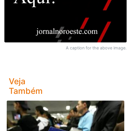
A caption for the above image.
Veja
Também