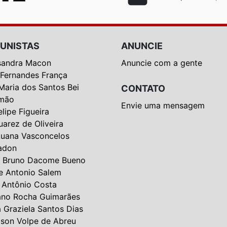
UNISTAS
ANUNCIE
sandra Macon
Anuncie com a gente
 Fernandes França
Maria dos Santos Bei
CONTATO
mão
Envie uma mensagem
elipe Figueira
uarez de Oliveira
Luana Vasconcelos
adon
 Bruno Dacome Bueno
e Antonio Salem
 Antônio Costa
ano Rocha Guimarães
a Graziela Santos Dias
lson Volpe de Abreu