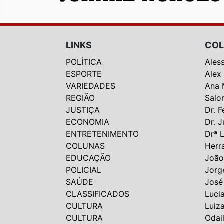
LINKS
COL
POLÍTICA
Ales
ESPORTE
Alex
VARIEDADES
Ana 
REGIÃO
Salo
JUSTIÇA
Dr. F
ECONOMIA
Dr. J
ENTRETENIMENTO
Drª 
COLUNAS
Herr
EDUCAÇÃO
João
POLICIAL
Jorg
SAÚDE
José
CLASSIFICADOS
Luci
CULTURA
Luiz
CULTURA
Odai