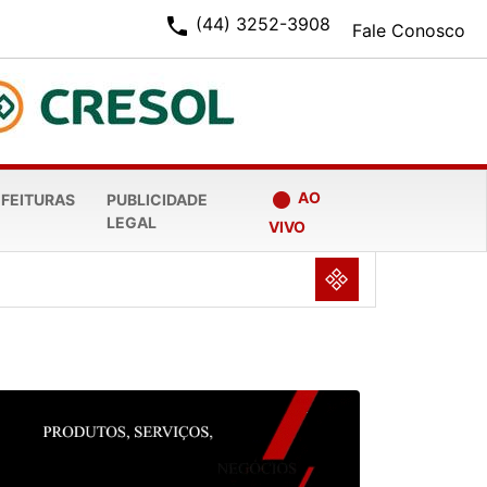
phone
(44) 3252-3908
Fale Conosco
fiber_manual_record
AO
EFEITURAS
PUBLICIDADE
LEGAL
VIVO
NULL