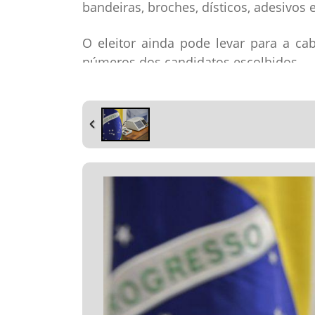
bandeiras, broches, dísticos, adesivos 
O eleitor ainda pode levar para a ca
números dos candidatos escolhidos.
A legislação também permite a manut
na internet antes do dia da eleição.
Por fim, é permitido que, nos crach
votação, só constem o nome e a sigl
sirvam, sendo vedada a padronização d
O que não pode
Segundo a legislação eleitoral, no dia
espécie de propaganda de partidos pol