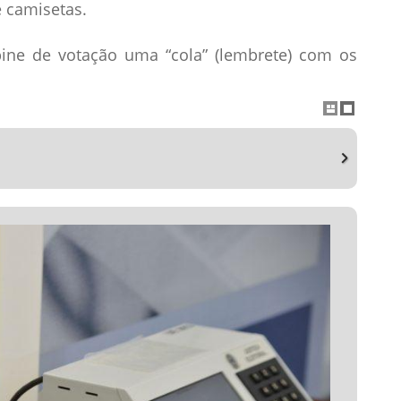
e camisetas.
bine de votação uma “cola” (lembrete) com os
enção da propaganda que tenha sido divulgada
ás dos fiscais partidários, nos trabalhos de
a do partido político ou da coligação a que
o vestuário.
 da votação, é proibida a divulgação de qualquer
íticos ou de seus candidatos.