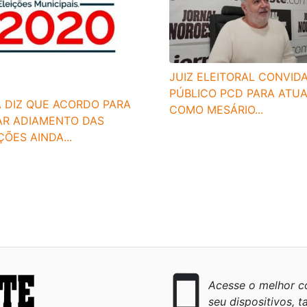
crimes eleitorais podem ser feitas pelo
iça Eleitoral, ou encaminhadas diretamente
JUIZ ELEITORAL CONVID
PÚBLICO PCD PARA ATU
A DIZ QUE ACORDO PARA
COMO MESÁRIO...
is e os presidentes de seção exercem poder de
AR ADIAMENTO DAS
ências necessárias para cessar qualquer
ÇÕES AINDA...
 dos candidatos e dos eleitores.
smartphone
Acesse o melhor co
seu dispositivos, ta