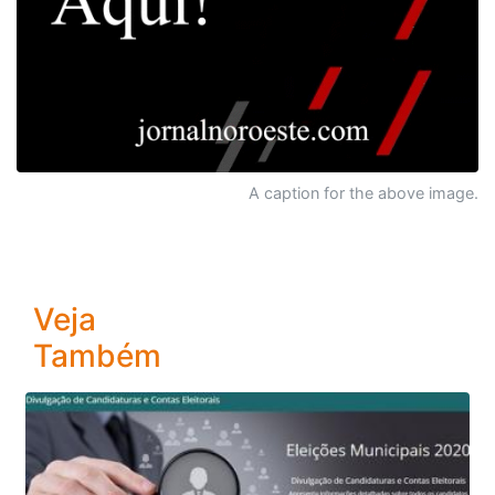
A caption for the above image.
Veja
Também