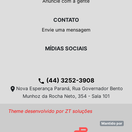
Anuncie com a gente
CONTATO
Envie uma mensagem
MÍDIAS SOCIAIS
(44) 3252-3908
phone
location_on
Nova Esperança Paraná, Rua Governador Bento
Munhoz da Rocha Neto, 354 - Sala 101
Theme desenvolvido por ZT soluções
Mantido por