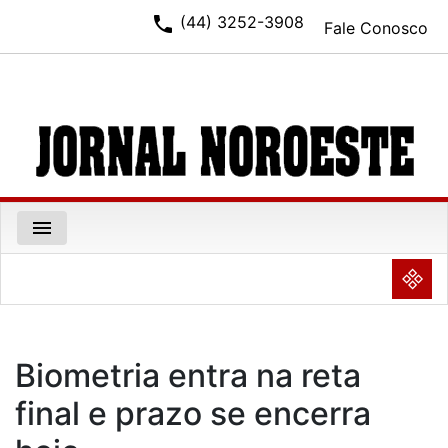
phone
(44) 3252-3908
Fale Conosco
menu
NULL
Biometria entra na reta
final e prazo se encerra