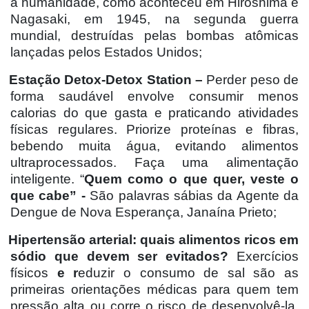
a humanidade, como aconteceu em Hiroshima e
Nagasaki, em 1945, na segunda guerra
mundial, destruídas pelas bombas atômicas
lançadas pelos Estados Unidos;
Estação Detox-Detox Station –
Perder peso de
forma saudável envolve consumir menos
calorias do que gasta e praticando atividades
físicas regulares. Priorize proteínas e fibras,
bebendo muita água, evitando alimentos
ultraprocessados. Faça uma alimentação
inteligente. “
Quem como o que quer, veste o
que cabe” -
São palavras sábias da Agente da
Dengue de Nova Esperança, Janaína Prieto;
Hipertensão arterial: quais alimentos ricos em
sódio que devem ser evitados?
Exercícios
físicos
e r
eduzir o consumo de sal são as
primeiras orientações médicas para quem tem
pressão alta ou corre o risco de desenvolvê-la.