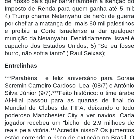
de nosso país quer barrar também a isenção do
Imposto de Renda para quem ganha até 5 mil;
4) Trump chama Netanyahu de herói de guerra
por chefiar a matança de
mais 60 mil palestinos
e proibiu a Corte Israelense a dar qualquer
munição da Netanyahu. Decididamente
Israel é
capacho dos Estados Unidos; 5) “Se eu fosse
burro, não sofria tanto” ( Raul Seixas);
Entrelinhas
***Parabéns
e feliz aniversário para Soraia
Scremin Carneiro Cardoso
Leal (08/7) e Antônio
Silva Júnior (9/7).***Feito histórico: o time árabe
Al-Hilal passou para as quartas de final do
Mundial de Clubes da FIFA, deixando o todo
poderoso Manchester City a ver navios. Cada
jogador recebeu um “bicho” de 2,9 milhões de
reais pela vitória.***Acredita nisso? Os jumentos
estão correndo o risco de extinção no Brasil. O