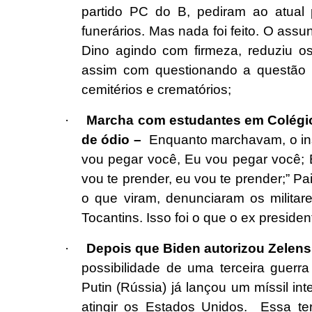
partido PC do B, pediram ao atual 
funerários. Mas nada foi feito. O assu
Dino agindo com firmeza, reduziu os
assim com questionando a questão 
cemitérios e crematórios;
·
Marcha com estudantes em Colégio 
de ódio –
Enquanto marchavam, o instr
vou pegar você, Eu vou pegar você; 
vou te prender, eu vou te prender;” Pa
o que viram, denunciaram os militar
Tocantins. Isso foi o que o ex presiden
·
Depois que Biden autorizou Zelens
possibilidade de uma terceira guerr
Putin (Rússia) já lançou um míssil in
atingir os Estados Unidos. Essa te