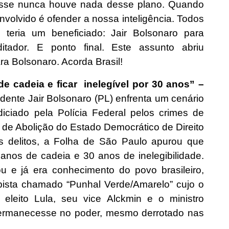
 disse nunca houve nada desse plano. Quando
volvido é ofender a nossa inteligência. Todos
teria um beneficiado: Jair Bolsonaro para
ador. E ponto final. Este assunto abriu
ra Bolsonaro. Acorda Brasil!
 cadeia e ficar inelegível por 30 anos” –
dente Jair Bolsonaro (PL) enfrenta um cenário
diciado pela Polícia Federal pelos crimes de
a de Abolição do Estado Democrático de Direito
s delitos, a Folha de São Paulo apurou que
nos de cadeia e 30 anos de inelegibilidade.
ou e já era conhecimento do povo brasileiro,
pista chamado “Punhal Verde/Amarelo” cujo o
 eleito Lula, seu vice Alckmin e o ministro
ermanecesse no poder, mesmo derrotado nas