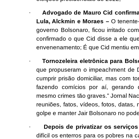
·
Advogado de Mauro Cid confirma
Lula, Alckmin e Moraes –
O tenente-
governo Bolsonaro, ficou irritado c
confirmado o que Cid disse a ele qu
envenenamento; É que Cid mentiu em s
·
Tornozeleira eletrônica para Bols
que propuseram o impeachment de Di
cumprir prisão domiciliar, mas com tor
fazendo comícios por aí, gerando d
mesmo crimes tão graves.” Jornal Nac
reuniões, fatos, vídeos, fotos, datas
golpe e manter Jair Bolsonaro no pod
·
Depois de privatizar os serviço
difícil os enterros para os pobres na c