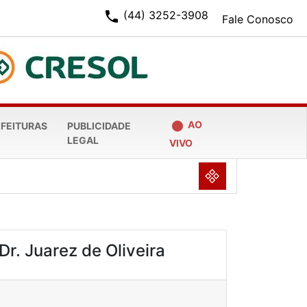
phone
(44) 3252-3908
Fale Conosco
fiber_manual_record
AO
EFEITURAS
PUBLICIDADE
LEGAL
VIVO
NULL
Dr. Juarez de Oliveira