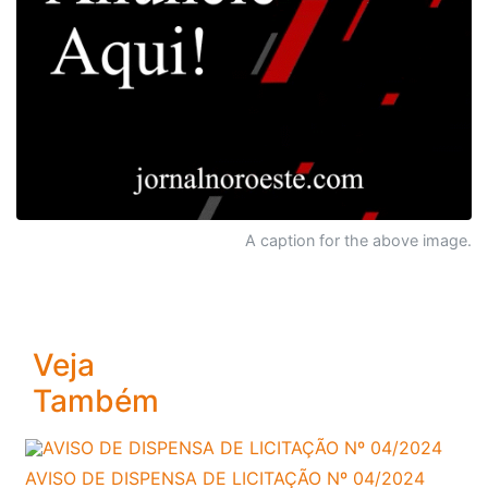
A caption for the above image.
Veja
Também
AVISO DE DISPENSA DE LICITAÇÃO Nº 04/2024