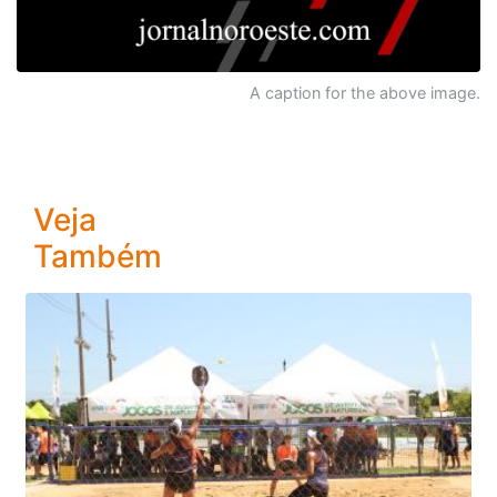
A caption for the above image.
Veja
Também