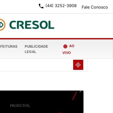
phone
(44) 3252-3908
Fale Conosco
fiber_manual_record
AO
EFEITURAS
PUBLICIDADE
LEGAL
VIVO
NULL