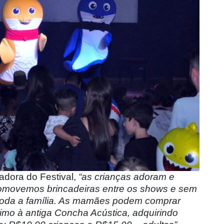
zadora do Festival,
“as crianças adoram e
romovemos brincadeiras entre os shows e sem
a toda a família. As mamães podem comprar
mo à antiga Concha Acústica, adquirindo