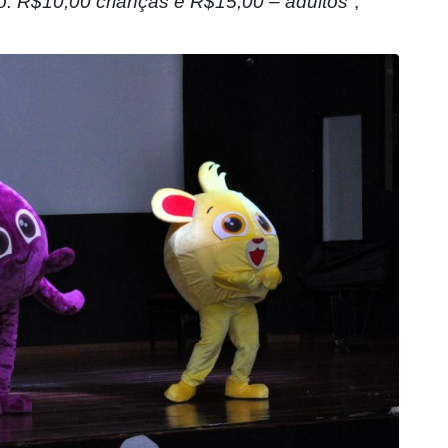
o: R$10,00 crianças e R$15,00 – adultos”
,