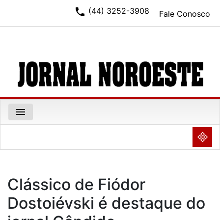
phone
(44) 3252-3908
Fale Conosco
menu
NULL
Clássico de Fiódor
Dostoiévski é destaque do