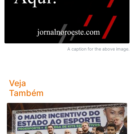
A caption for the above image.
Veja
Também