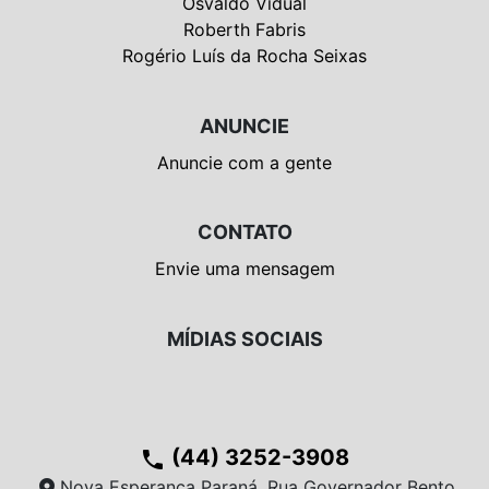
Osvaldo Vidual
Roberth Fabris
Rogério Luís da Rocha Seixas
ANUNCIE
Anuncie com a gente
CONTATO
Envie uma mensagem
MÍDIAS SOCIAIS
(44) 3252-3908
phone
location_on
Nova Esperança Paraná, Rua Governador Bento