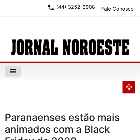
phone
(44) 3252-3908
Fale Conosco
menu
NULL
Paranaenses estão mais
animados com a Black