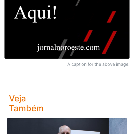
A caption for the above image.
Veja
Também