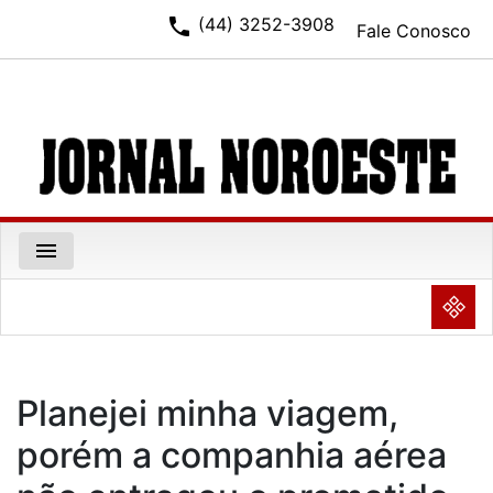
phone
(44) 3252-3908
Fale Conosco
menu
NULL
Planejei minha viagem,
porém a companhia aérea