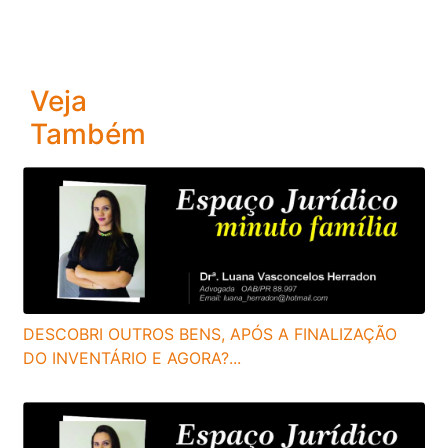
Veja
Também
DESCOBRI OUTROS BENS, APÓS A FINALIZAÇÃO
DO INVENTÁRIO E AGORA?...