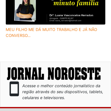
MEU FILHO ME DÁ MUITO TRABALHO E JÁ NÃO
CONVERSO...
smartphone
Acesse o melhor conteúdo jornalístico da
região através do seu dispositivos, tablets,
celulares e televisores.