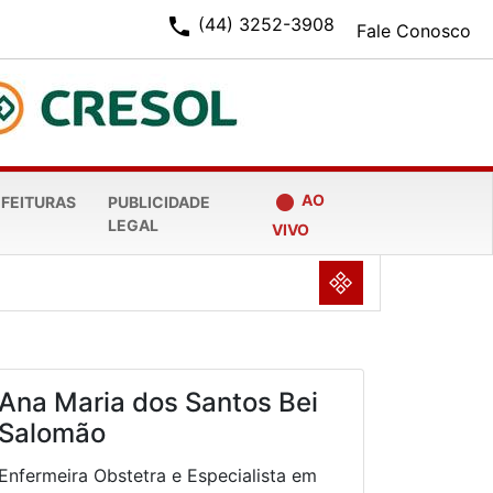
phone
(44) 3252-3908
Fale Conosco
fiber_manual_record
AO
EFEITURAS
PUBLICIDADE
LEGAL
VIVO
NULL
Ana Maria dos Santos Bei
Salomão
Enfermeira Obstetra e Especialista em