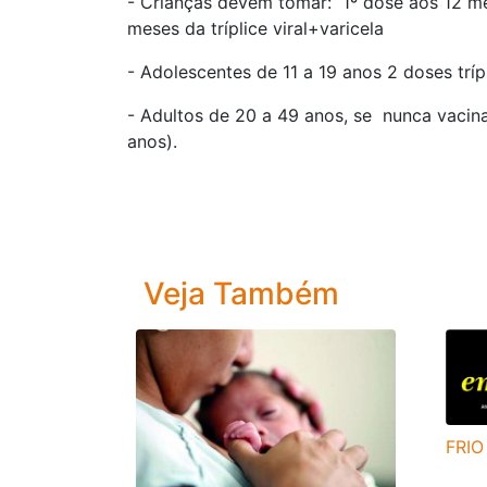
- Crianças devem tomar: 1º dose aos 12 mes
meses da tríplice viral+varicela
- Adolescentes de 11 a 19 anos 2 doses trípl
- Adultos de 20 a 49 anos, se nunca vacin
anos).
Veja Também
FRIO