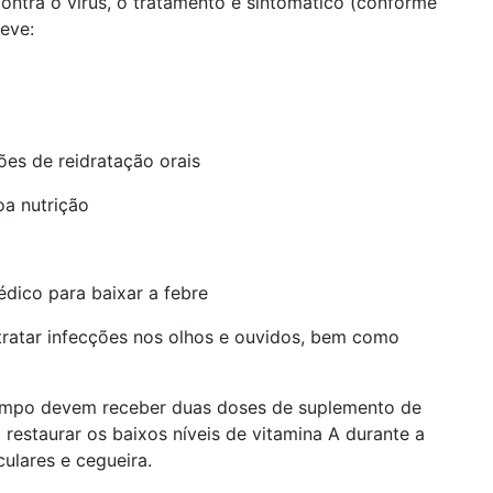
contra o vírus, o tratamento é sintomático (conforme
eve:
ões de reidratação orais
oa nutrição
édico para baixar a febre
 tratar infecções nos olhos e ouvidos, bem como
rampo devem receber duas doses de suplemento de
 restaurar os baixos níveis de vitamina A durante a
ulares e cegueira.