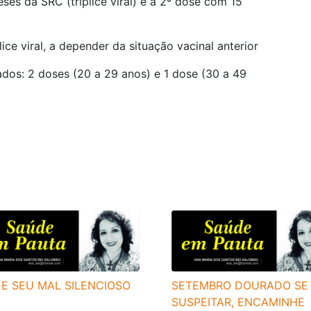
es da SRC (tríplice viral) e a 2º dose com 15
ice viral, a depender da situação vacinal anterior
ados: 2 doses (20 a 29 anos) e 1 dose (30 a 49
 E SEU MAL SILENCIOSO
SETEMBRO DOURADO SE
SUSPEITAR, ENCAMINHE