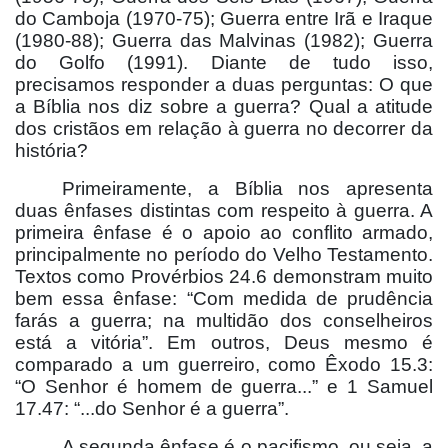
do Camboja (1970-75); Guerra entre Irã e Iraque
(1980-88); Guerra das Malvinas (1982); Guerra
do Golfo (1991). Diante de tudo isso,
precisamos responder a duas perguntas: O que
a Bíblia nos diz sobre a guerra? Qual a atitude
dos cristãos em relação à guerra no decorrer da
história?
Primeiramente, a Bíblia nos apresenta
duas ênfases distintas com respeito à guerra. A
primeira ênfase é o apoio ao conflito armado,
principalmente no período do Velho Testamento.
Textos como Provérbios 24.6 demonstram muito
bem essa ênfase: “Com medida de prudência
farás a guerra; na multidão dos conselheiros
está a vitória”. Em outros, Deus mesmo é
comparado a um guerreiro, como Êxodo 15.3:
“O Senhor é homem de guerra...” e 1 Samuel
17.47: “...do Senhor é a guerra”.
A segunda ênfase é o pacifismo, ou seja, a