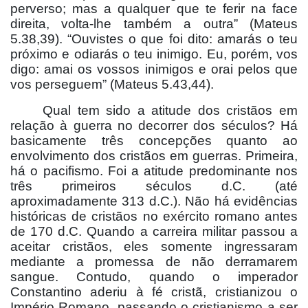
perverso; mas a qualquer que te ferir na face
direita, volta-lhe também a outra” (Mateus
5.38,39). “Ouvistes o que foi dito: amarás o teu
próximo e odiarás o teu inimigo. Eu, porém, vos
digo: amai os vossos inimigos e orai pelos que
vos perseguem” (Mateus 5.43,44).
Qual tem sido a atitude dos cristãos em
relação à guerra no decorrer dos séculos? Há
basicamente três concepções quanto ao
envolvimento dos cristãos em guerras. Primeira,
há o pacifismo. Foi a atitude predominante nos
três primeiros séculos d.C. (até
aproximadamente 313 d.C.). Não há evidências
históricas de cristãos no exército romano antes
de 170 d.C. Quando a carreira militar passou a
aceitar cristãos, eles somente ingressaram
mediante a promessa de não derramarem
sangue. Contudo, quando o imperador
Constantino aderiu à fé cristã, cristianizou o
Império Romano, passando o cristianismo a ser