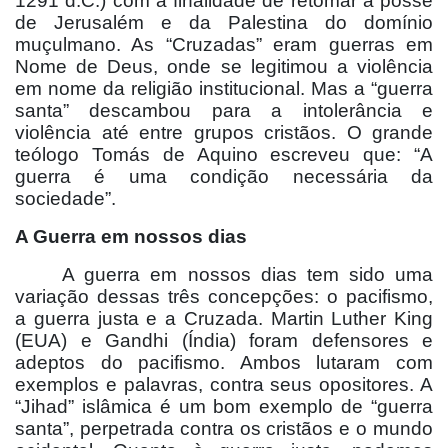
1291 d.C.) com a finalidade de retomar a posse
de Jerusalém e da Palestina do domínio
muçulmano. As “Cruzadas” eram guerras em
Nome de Deus, onde se legitimou a violência
em nome da religião institucional. Mas a “guerra
santa” descambou para a intolerância e
violência até entre grupos cristãos. O grande
teólogo Tomás de Aquino escreveu que: “A
guerra é uma condição necessária da
sociedade”.
A Guerra em nossos dias
A guerra em nossos dias tem sido uma
variação dessas três concepções: o pacifismo,
a guerra justa e a Cruzada. Martin Luther King
(EUA) e Gandhi (Índia) foram defensores e
adeptos do pacifismo. Ambos lutaram com
exemplos e palavras, contra seus opositores. A
“Jihad” islâmica é um bom exemplo de “guerra
santa”, perpetrada contra os cristãos e o mundo