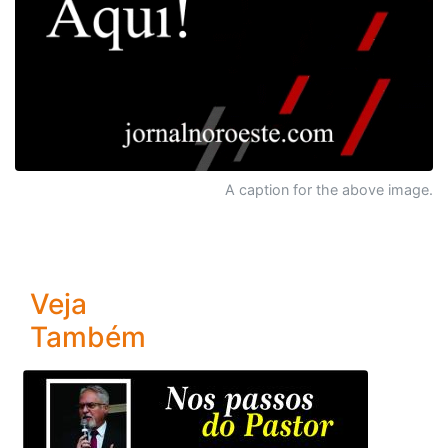
A caption for the above image.
Veja
Também