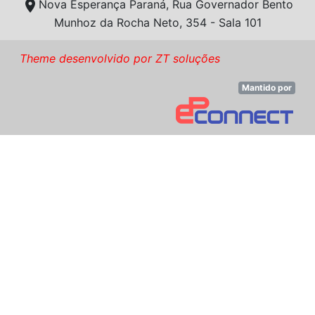
location_on
Nova Esperança Paraná, Rua Governador Bento
Munhoz da Rocha Neto, 354 - Sala 101
Theme desenvolvido por ZT soluções
Mantido por