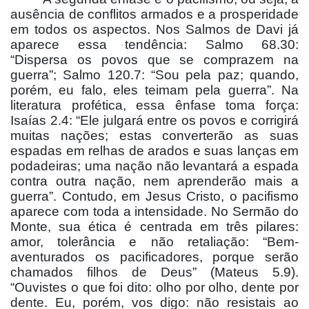
ausência de conflitos armados e a prosperidade
em todos os aspectos. Nos Salmos de Davi já
aparece essa tendência: Salmo 68.30:
“Dispersa os povos que se comprazem na
guerra”; Salmo 120.7: “Sou pela paz; quando,
porém, eu falo, eles teimam pela guerra”. Na
literatura profética, essa ênfase toma força:
Isaías 2.4: “Ele julgará entre os povos e corrigirá
muitas nações; estas converterão as suas
espadas em relhas de arados e suas lanças em
podadeiras; uma nação não levantará a espada
contra outra nação, nem aprenderão mais a
guerra”. Contudo, em Jesus Cristo, o pacifismo
aparece com toda a intensidade. No Sermão do
Monte, sua ética é centrada em três pilares:
amor, tolerância e não retaliação: “Bem-
aventurados os pacificadores, porque serão
chamados filhos de Deus” (Mateus 5.9).
“Ouvistes o que foi dito: olho por olho, dente por
dente. Eu, porém, vos digo: não resistais ao