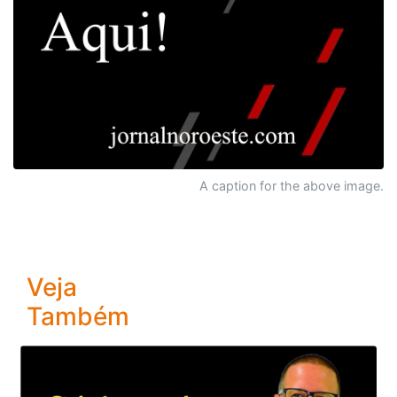
A caption for the above image.
Veja
Também