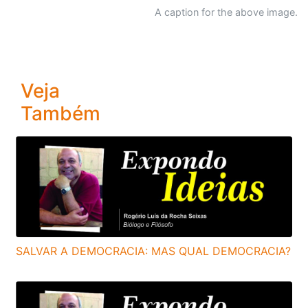
A caption for the above image.
Veja
Também
SALVAR A DEMOCRACIA: MAS QUAL DEMOCRACIA?