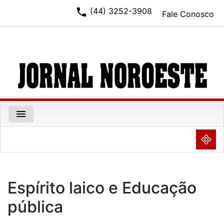
phone
(44) 3252-3908
Fale Conosco
menu
NULL
Espírito laico e Educação
pública