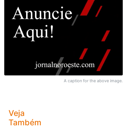
A caption for the above image.
Veja
Também