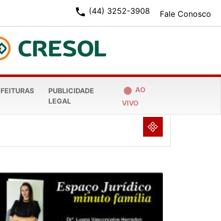
phone
(44) 3252-3908
Fale Conosco
fiber_manual_record
AO
EFEITURAS
PUBLICIDADE
LEGAL
VIVO
NULL