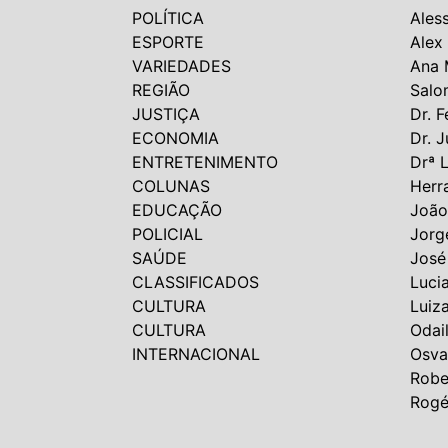
POLÍTICA
Ales
ESPORTE
Alex
VARIEDADES
Ana 
REGIÃO
Salo
JUSTIÇA
Dr. F
ECONOMIA
Dr. J
ENTRETENIMENTO
Drª 
COLUNAS
Herr
EDUCAÇÃO
João
POLICIAL
Jorg
SAÚDE
José
CLASSIFICADOS
Luci
CULTURA
Luiz
CULTURA
Odai
INTERNACIONAL
Osva
Robe
Rogé