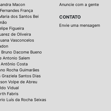
sandra Macon
Anuncie com a gente
 Fernandes França
Maria dos Santos Bei
CONTATO
mão
Envie uma mensagem
elipe Figueira
uarez de Oliveira
Luana Vasconcelos
adon
 Bruno Dacome Bueno
e Antonio Salem
 Antônio Costa
ano Rocha Guimarães
a Graziela Santos Dias
lson Volpe de Abreu
ldo Vidual
rth Fabris
rio Luís da Rocha Seixas