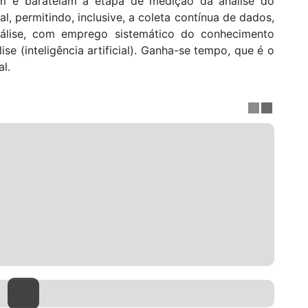
ram e barateiam a etapa de medição da análise do
, permitindo, inclusive, a coleta contínua de dados,
álise, com emprego sistemático do conhecimento
se (inteligência artificial). Ganha-se tempo, que é o
l.