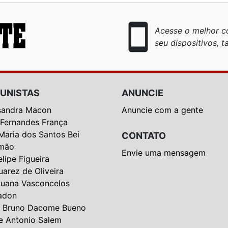
smartphone
Acesse o melhor co
seu dispositivos, ta
UNISTAS
ANUNCIE
sandra Macon
Anuncie com a gente
 Fernandes França
Maria dos Santos Bei
CONTATO
mão
Envie uma mensagem
elipe Figueira
uarez de Oliveira
Luana Vasconcelos
adon
 Bruno Dacome Bueno
e Antonio Salem