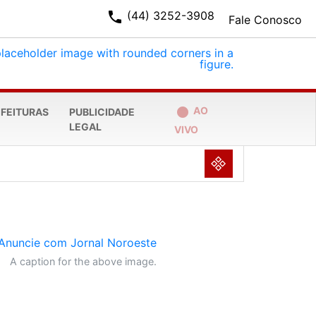
phone
(44) 3252-3908
Fale Conosco
fiber_manual_record
AO
EFEITURAS
PUBLICIDADE
LEGAL
VIVO
NULL
A caption for the above image.