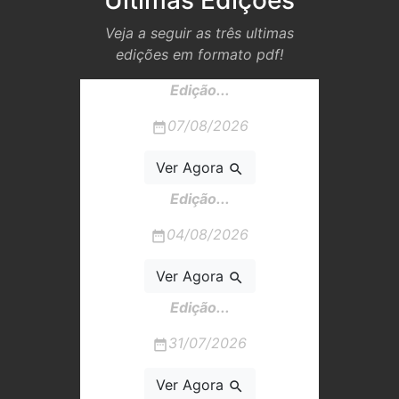
Últimas Edições
Veja a seguir as três ultimas
edições em formato pdf!
Edição...
07/08/2026
date_range
Ver Agora
search
Edição...
04/08/2026
date_range
Ver Agora
search
Edição...
31/07/2026
date_range
Ver Agora
search