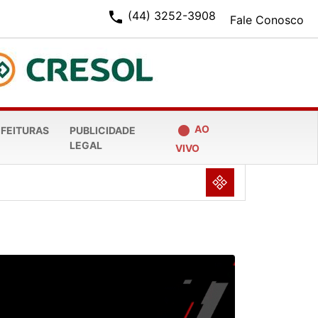
phone
(44) 3252-3908
Fale Conosco
fiber_manual_record
AO
EFEITURAS
PUBLICIDADE
LEGAL
VIVO
NULL