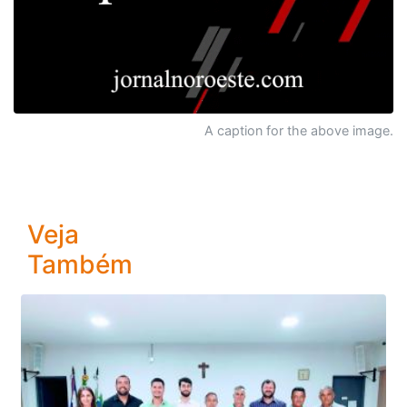
A caption for the above image.
Veja
Também