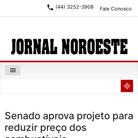
phone
(44) 3252-3908
Fale Conosco
menu
NULL
Senado aprova projeto para
reduzir preço dos