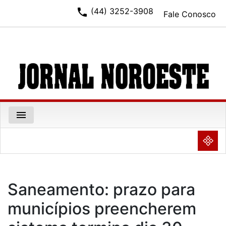
phone
(44) 3252-3908
Fale Conosco
menu
NULL
Saneamento: prazo para
municípios preencherem