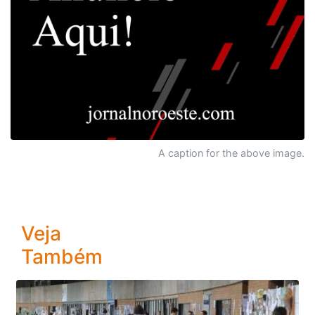
A caption for the above image.
Veja
Também