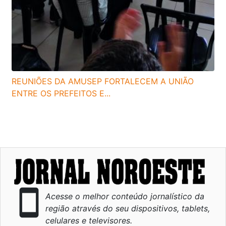
REUNIÕES DA AMUSEP FORTALECEM A UNIÃO
ENTRE OS PREFEITOS E...
smartphone
Acesse o melhor conteúdo jornalístico da
região através do seu dispositivos, tablets,
celulares e televisores.