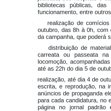
bibliotecas públicas, da
funcionamento, entre outro
realização de comício
·
outubro, das 8h à 0h, com
da campanha, que poderá se
distribuição de materi
·
carreata ou passeata na
locomoção, acompanhadas o
até as 22h do dia 5 de outu
realização, até dia 4 de ou
·
escrita, e reprodução, na i
anúncios de propaganda elei
para cada candidatura, no 
página no jornal padrão