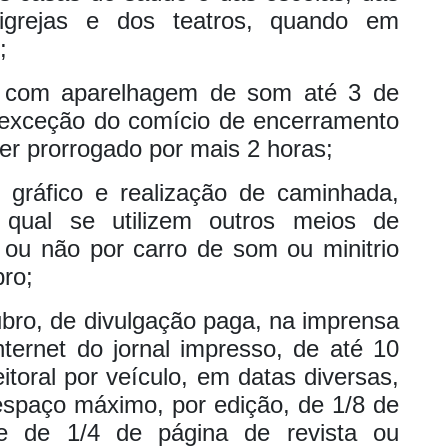
s igrejas e dos teatros, quando em
s;
s com aparelhagem de som até 3 de
 exceção do comício de encerramento
r prorrogado por mais 2 horas;
al gráfico e realização de caminhada,
 qual se utilizem outros meios de
u não por carro de som ou minitrio
bro;
tubro, de divulgação paga, na imprensa
nternet do jornal impresso, de até 10
toral por veículo, em datas diversas,
espaço máximo, por edição, de 1/8 de
 e de 1/4 de página de revista ou