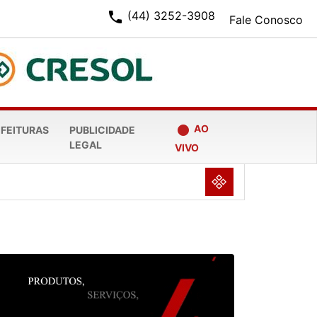
phone
(44) 3252-3908
Fale Conosco
fiber_manual_record
AO
EFEITURAS
PUBLICIDADE
LEGAL
VIVO
NULL