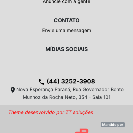
Anuncie com a gente
CONTATO
Envie uma mensagem
MÍDIAS SOCIAIS
(44) 3252-3908
phone
location_on
Nova Esperança Paraná, Rua Governador Bento
Munhoz da Rocha Neto, 354 - Sala 101
Theme desenvolvido por ZT soluções
Mantido por