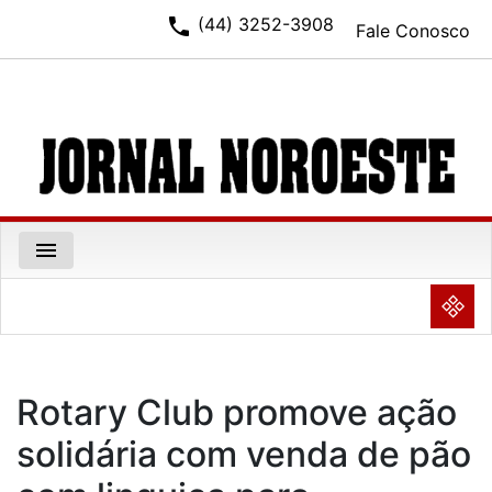
phone
(44) 3252-3908
Fale Conosco
menu
NULL
Rotary Club promove ação
solidária com venda de pão