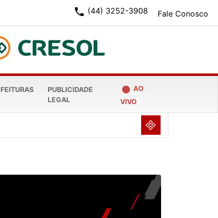
phone
(44) 3252-3908
Fale Conosco
fiber_manual_record
AO
EFEITURAS
PUBLICIDADE
LEGAL
VIVO
NULL