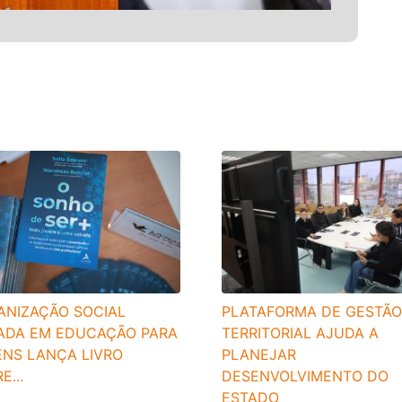
PLATAFORMA DE GESTÃO
ANIZAÇÃO SOCIAL
TERRITORIAL AJUDA A
ADA EM EDUCAÇÃO PARA
PLANEJAR
ENS LANÇA LIVRO
DESENVOLVIMENTO DO
E...
ESTADO