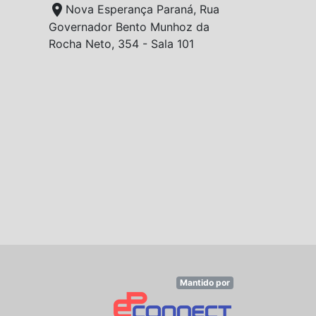
location_on
Nova Esperança Paraná, Rua
Governador Bento Munhoz da
Rocha Neto, 354 - Sala 101
Mantido por