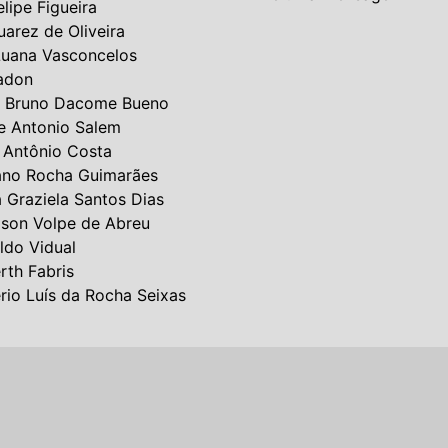
elipe Figueira
uarez de Oliveira
Luana Vasconcelos
adon
 Bruno Dacome Bueno
e Antonio Salem
 Antônio Costa
ano Rocha Guimarães
a Graziela Santos Dias
lson Volpe de Abreu
ldo Vidual
rth Fabris
rio Luís da Rocha Seixas