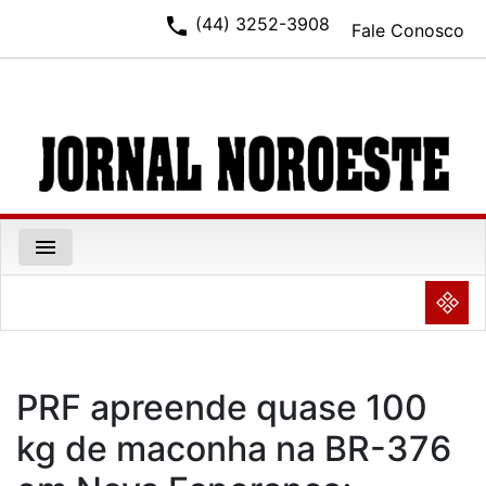
phone
(44) 3252-3908
Fale Conosco
menu
NULL
PRF apreende quase 100
kg de maconha na BR-376