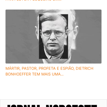
MÁRTIR, PASTOR, PROFETA E ESPIÃO, DIETRICH
BONHOEFFER TEM MAIS UMA...