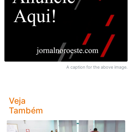
A caption for the above image.
Veja
Também