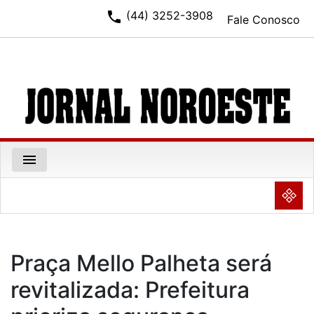
phone
(44) 3252-3908
Fale Conosco
menu
NULL
Praça Mello Palheta será
revitalizada: Prefeitura