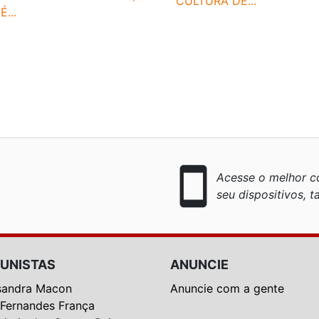
CULTURA DE...
É...
smartphone
Acesse o melhor co
seu dispositivos, ta
UNISTAS
ANUNCIE
sandra Macon
Anuncie com a gente
 Fernandes França