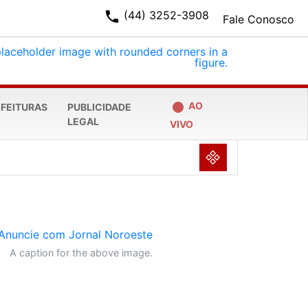
phone
(44) 3252-3908
Fale Conosco
fiber_manual_record
AO
EFEITURAS
PUBLICIDADE
LEGAL
VIVO
NULL
A caption for the above image.