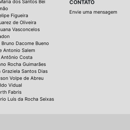
Maria dos Santos Bei
CONTATO
mão
Envie uma mensagem
elipe Figueira
uarez de Oliveira
Luana Vasconcelos
adon
 Bruno Dacome Bueno
e Antonio Salem
 Antônio Costa
ano Rocha Guimarães
a Graziela Santos Dias
lson Volpe de Abreu
ldo Vidual
rth Fabris
rio Luís da Rocha Seixas