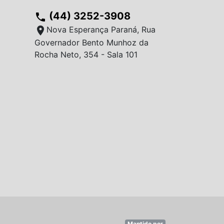
(44) 3252-3908
phone
location_on
Nova Esperança Paraná, Rua
Governador Bento Munhoz da
Rocha Neto, 354 - Sala 101
Mantido por