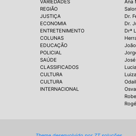
VARIEDADES
Ana 
REGIÃO
Salo
JUSTIÇA
Dr. F
ECONOMIA
Dr. J
ENTRETENIMENTO
Drª 
COLUNAS
Herr
EDUCAÇÃO
João
POLICIAL
Jorg
SAÚDE
José
CLASSIFICADOS
Luci
CULTURA
Luiz
CULTURA
Odai
INTERNACIONAL
Osva
Robe
Rogé
Theme desenvolvido por ZT soluções