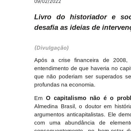
09/02/2022
Livro do historiador e so
desafia as ideias de interven
(Divulgação)
Após a crise financeira de 2008, a
entendimento de que haveria no capi
que não poderiam ser superados sen
profundas na economia.
O capitalismo não é o prob
Em
Almedina Brasil, o doutor em históri
argumentos anticapitalistas. Ele de
com uma abundância de elementos 
consequentemente, no bem-estar da