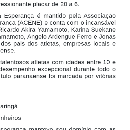
ressionante placar de 20 a 6.
a Esperança é mantido pela Associação
erança (ACENE) e conta com o incansável
" Ricardo Akira Yamamoto, Karina Suekane
amamoto, Angelo Ardengue Ferro e Jonas
os pais dos atletas, empresas locais e
cense.
talentosos atletas com idades entre 10 e
desempenho excepcional durante todo o
tulo paranaense foi marcada por vitórias
aringá
nheiros
sperança manteve seu domínio com as