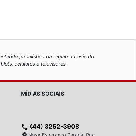
nteúdo jornalístico da região através do
blets, celulares e televisores.
MÍDIAS SOCIAIS
(44) 3252-3908
phone
location_on
Nova Esperança Paraná, Rua