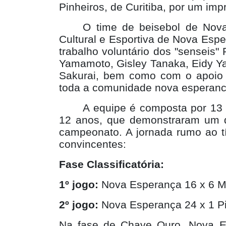
Pinheiros, de Curitiba, por um imp
O time de beisebol de Nov
Cultural e Esportiva de Nova Esp
trabalho voluntário dos "senseis
Yamamoto, Gisley Tanaka, Eidy Y
Sakurai, bem como com o apoio d
toda a comunidade nova esperan
A equipe é composta por 13 
12 anos, que demonstraram um 
campeonato. A jornada rumo ao tí
convincentes:
Fase Classificatória:
1º jogo:
Nova Esperança 16 x 6 M
2º jogo:
Nova Esperança 24 x 1 Pi
Na fase de Chave Ouro, Nova E