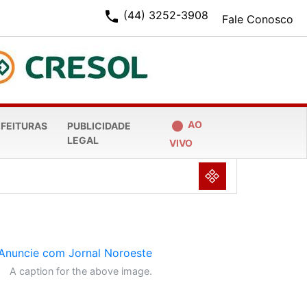
phone
(44) 3252-3908
Fale Conosco
fiber_manual_record
AO
EFEITURAS
PUBLICIDADE
LEGAL
VIVO
NULL
A caption for the above image.