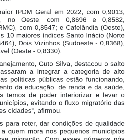
maior IPDM Geral em 2022, com 0,9013,
o, no Oeste, com 0,8696 e 0,8582,
RMC), com 0,8547; e Cafelândia (Oeste),
s 10 maiores índices Santo Inácio (Norte
8464), Dois Vizinhos (Sudoeste - 0,8368),
vel (Oeste - 0,8330).
anejamento, Guto Silva, destacou o salto
ssaram a integrar a categoria de alto
as políticas públicas estão funcionando,
ento da educação, de renda e da saúde,
temos de poder interiorizar e levar o
icípios, evitando o fluxo migratório das
s cidades”, afirmou.
para reter, dar condições de qualidade
go a quem mora nos pequenos municípios
 essa migração. Com esses números nós