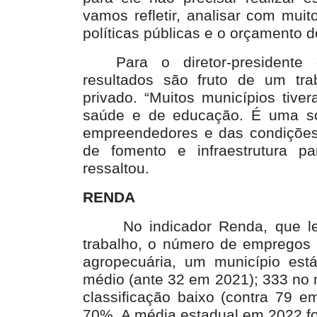
vamos refletir, analisar com muit
políticas públicas e o orçamento do
Para o diretor-president
resultados são fruto de um tra
privado. “Muitos municípios tiv
saúde e de educação. É uma so
empreendedores e das condições
de fomento e infraestrutura p
ressaltou.
RENDA
No indicador Renda, que 
trabalho, o número de empregos f
agropecuária, um município est
médio (ante 32 em 2021); 333 no 
classificação baixo (contra 79 
70%. A média estadual em 2022 fo