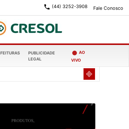
phone
(44) 3252-3908
Fale Conosco
fiber_manual_record
AO
EFEITURAS
PUBLICIDADE
LEGAL
VIVO
NULL