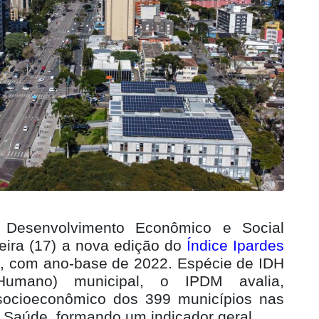
e Desenvolvimento Econômico e Social
feira (17) a nova edição do
Índice Ipardes
)
, com ano-base de 2022. Espécie de IDH
Humano) municipal, o IPDM avalia,
socioeconômico dos 399 municípios nas
Saúde, formando um indicador geral.