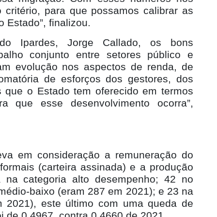
o critério, para que possamos calibrar as
 Estado”, finalizou.
e do Ipardes, Jorge Callado, os bons
balho conjunto entre setores público e
eram evolução nos aspectos de renda, de
matória de esforços dos gestores, dos
 que o Estado tem oferecido em termos
ara que esse desenvolvimento ocorra”,
leva em consideração a remuneração do
ormais (carteira assinada) e a produção
á na categoria alto desempenho; 42 no
médio-baixo (eram 287 em 2021); e 23 na
em 2021), este último com uma queda de
i de 0,4967, contra 0,4660 de 2021.