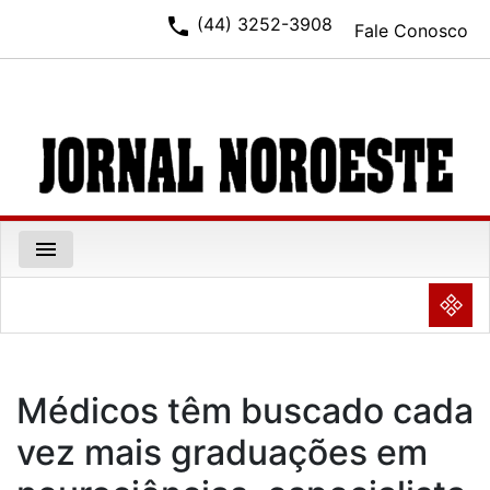
phone
(44) 3252-3908
Fale Conosco
menu
NULL
Médicos têm buscado cada
vez mais graduações em