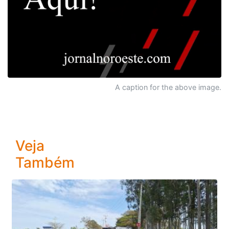
A caption for the above image.
Veja
Também