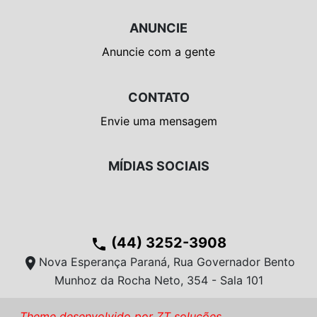
ANUNCIE
Anuncie com a gente
CONTATO
Envie uma mensagem
MÍDIAS SOCIAIS
(44) 3252-3908
phone
location_on
Nova Esperança Paraná, Rua Governador Bento
Munhoz da Rocha Neto, 354 - Sala 101
Theme desenvolvido por ZT soluções