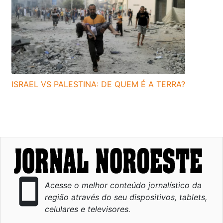
ISRAEL VS PALESTINA: DE QUEM É A TERRA?
smartphone
Acesse o melhor conteúdo jornalístico da
região através do seu dispositivos, tablets,
celulares e televisores.