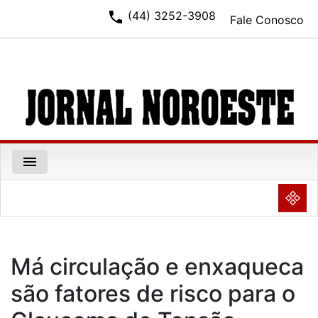
phone
(44) 3252-3908
Fale Conosco
menu
NULL
Má circulação e enxaqueca
são fatores de risco para o