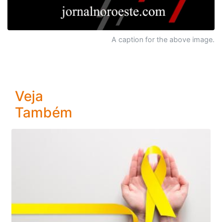
A caption for the above image.
Veja
Também