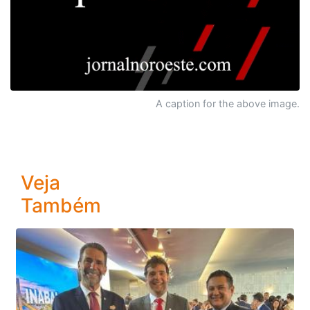
A caption for the above image.
Veja
Também