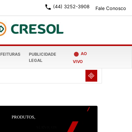
phone
(44) 3252-3908
Fale Conosco
fiber_manual_record
AO
EFEITURAS
PUBLICIDADE
LEGAL
VIVO
NULL