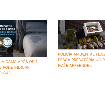
POLÍCIA AMBIENTAL FLA
PESCA PREDATÓRIA NO R
 NA CAMA APÓS OS 5
IVAÍ E APREENDE...
S PODE INDICAR
IÇÃO...