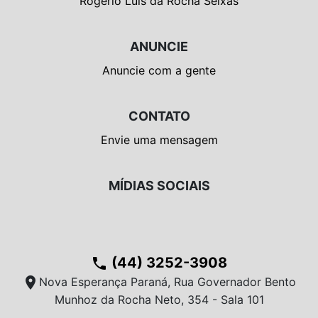
Rogério Luís da Rocha Seixas
ANUNCIE
Anuncie com a gente
CONTATO
Envie uma mensagem
MÍDIAS SOCIAIS
(44) 3252-3908
phone
location_on
Nova Esperança Paraná, Rua Governador Bento
Munhoz da Rocha Neto, 354 - Sala 101