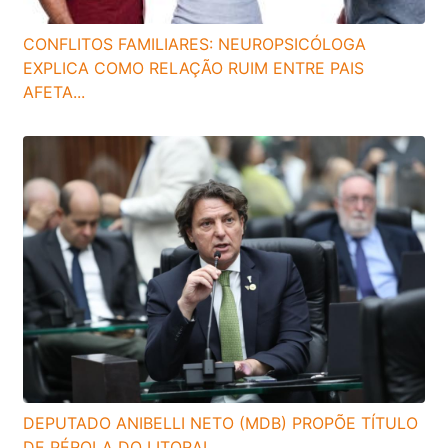
CONFLITOS FAMILIARES: NEUROPSICÓLOGA
EXPLICA COMO RELAÇÃO RUIM ENTRE PAIS
AFETA...
DEPUTADO ANIBELLI NETO (MDB) PROPÕE TÍTULO
DE PÉROLA DO LITORAL...