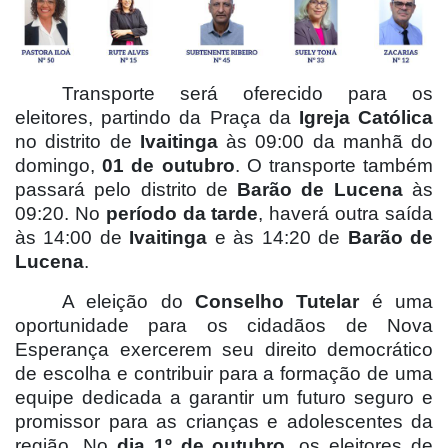
Transporte será oferecido para os
eleitores, partindo da Praça da
Igreja Católica
no distrito de
Ivaitinga
às 09:00 da manhã do
domingo,
01 de outubro
. O transporte também
passará pelo distrito de
Barão de Lucena
às
09:20. No
período da tarde
, haverá outra saída
às 14:00 de
Ivaitinga
e às 14:20 de
Barão de
Lucena
.
A eleição do
Conselho Tutelar
é uma
oportunidade para os cidadãos de Nova
Esperança exercerem seu direito democrático
de escolha e contribuir para a formação de uma
equipe dedicada a garantir um futuro seguro e
promissor para as crianças e adolescentes da
região. No
dia 1º de outubro
, os eleitores de