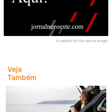
A caption for the above image.
Veja
Também