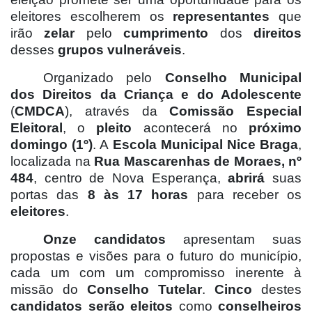
eleitores escolherem os
representantes
que
irão
zelar
pelo
cumprimento
dos
direitos
desses
grupos
vulneráveis
.
Organizado pelo
Conselho Municipal
dos Direitos da Criança e do Adolescente
(
CMDCA
), através da
Comissão Especial
Eleitoral
, o
pleito
acontecerá no
próximo
domingo (1º)
. A
Escola Municipal Nice Braga
,
localizada na
Rua Mascarenhas de Moraes, nº
484
, centro de Nova Esperança,
abrirá
suas
portas das
8 às 17 horas
para receber os
eleitores
.
Onze candidatos
apresentam suas
propostas e visões para o futuro do município,
cada um com um compromisso inerente à
missão do
Conselho Tutelar
.
Cinco
destes
candidatos serão eleitos
como
conselheiros