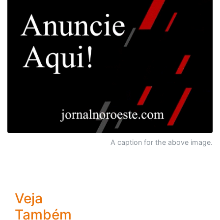
A caption for the above image.
Veja
Também