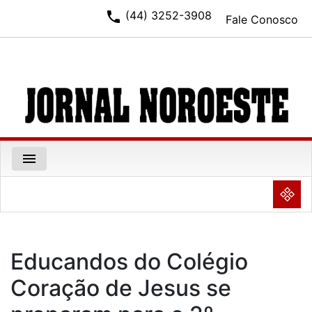
phone
(44) 3252-3908
Fale Conosco
menu
NULL
Educandos do Colégio
Coração de Jesus se